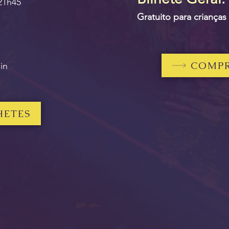
21h45
Gratuit
o para crianças
COMPR
in
HETES