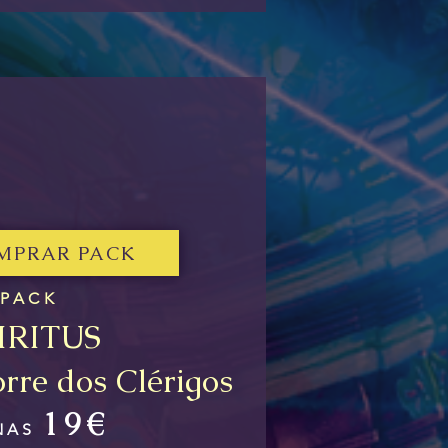
MPRAR PACK
PACK
IRITUS
orre dos Clérigos
19
€
NAS