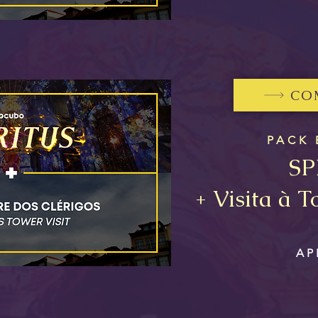
CO
PACK
SP
+ Visita à T
AP