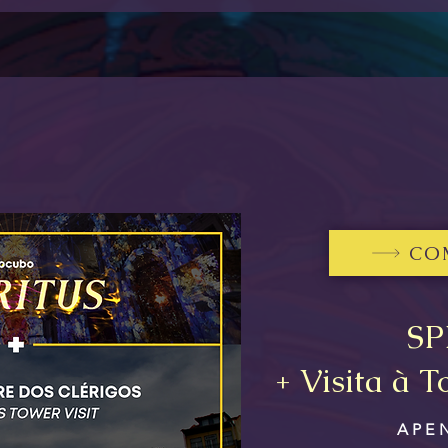
CO
SP
+ Visita à T
APE