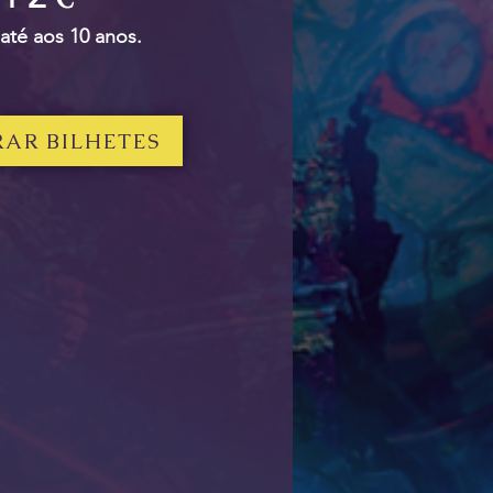
 até aos 10 a
nos.
AR BILHETES