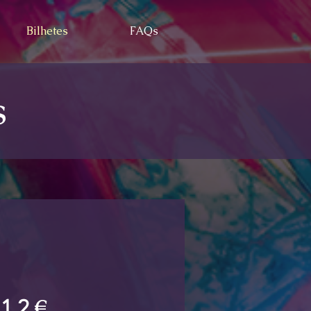
Bilhetes
FAQs
s
€
12