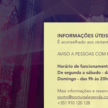
INFORMAÇÕES ÚTEIS
É aconselhado aos visitant
AVISO A PESSOAS COM EPIL
Horário de funcionamento
De segunda a sábado - d
Domingo - das 9h às 20h
Mais informações e reserv
porto@portugalagenda.c
+351 910 120 128