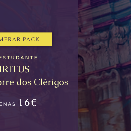
MPRAR PACK
 ESTUDANTE
IRITUS
or
re dos Clérigos
16
€
ENAS